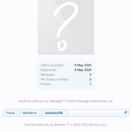
Última actividad:
8 May 2026
Registrado:
8 May 2026
Mensajes:
0
Me Gusta recibidos:
0
Puntos:
0
XenForo add-ons by Waindigo
™ ©2014
Waindigo Enterprises Ltd
.
Portal
Miembros
daviddof28
XenForo Add-ons by Brivium ™ © 2012-2013 Brivium LLC.