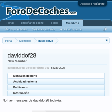
Accede o regístrate
Portal
empeñar mi coche
Foros
Miembros
Miembros notables
Visitantes actuales
Actividad reciente
Portal
Miembros
daviddof28
daviddof28
New Member
daviddof28 fue visto por última vez:
8 May 2026
Mensajes de perfil
Actividad reciente
Publicando
Información
No hay mensajes de daviddof28 todavía.