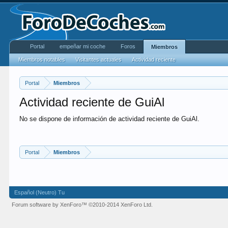
Portal
empeñar mi coche
Foros
Miembros
Miembros notables
Visitantes actuales
Actividad reciente
Portal
Miembros
Actividad reciente de GuiAl
No se dispone de información de actividad reciente de GuiAl.
Portal
Miembros
Español (Neutro) Tu
Forum software by XenForo™
©2010-2014 XenForo Ltd.