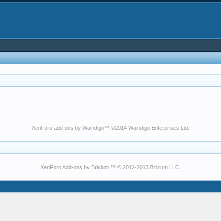
XenForo add-ons by Waindigo
™ ©2014
Waindigo Enterprises Ltd
.
XenForo Add-ons by Brivium ™ © 2012-2013 Brivium LLC.