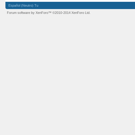
Español (Neutro) Tu
Forum software by XenForo™
©2010-2014 XenForo Ltd.