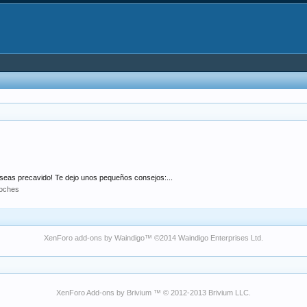
eas precavido! Te dejo unos pequeños consejos:...
oches
XenForo add-ons by Waindigo
™ ©2014
Waindigo Enterprises Ltd
.
XenForo Add-ons by Brivium ™ © 2012-2013 Brivium LLC.