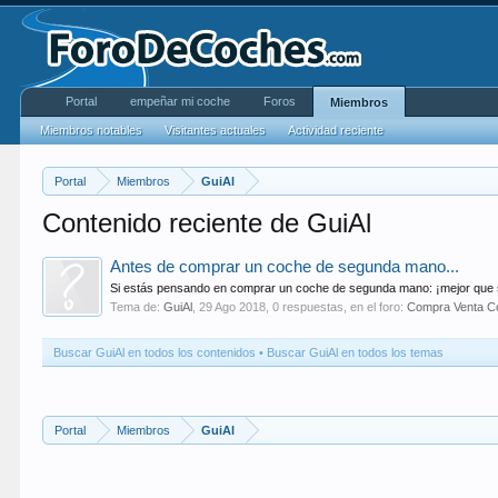
Portal
empeñar mi coche
Foros
Miembros
Miembros notables
Visitantes actuales
Actividad reciente
Portal
Miembros
GuiAl
Contenido reciente de GuiAl
Antes de comprar un coche de segunda mano...
Si estás pensando en comprar un coche de segunda mano: ¡mejor que s
Tema de:
GuiAl
,
29 Ago 2018
, 0 respuestas, en el foro:
Compra Venta C
Buscar GuiAl en todos los contenidos
Buscar GuiAl en todos los temas
Portal
Miembros
GuiAl