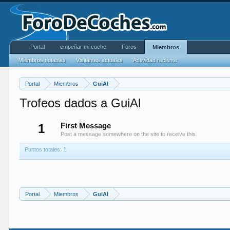
Portal
empeñar mi coche
Foros
Miembros
Miembros notables
Visitantes actuales
Actividad reciente
Portal
Miembros
GuiAl
Trofeos dados a GuiAl
1
First Message
Post a message somewhere on the site to receive this.
Puntos totales: 1
Portal
Miembros
GuiAl