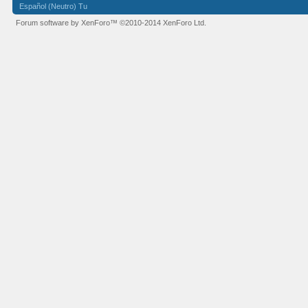
Español (Neutro) Tu
Forum software by XenForo™
©2010-2014 XenForo Ltd.