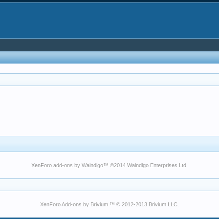
XenForo add-ons by Waindigo
™ ©2014
Waindigo Enterprises Ltd
.
XenForo Add-ons by Brivium ™ © 2012-2013 Brivium LLC.