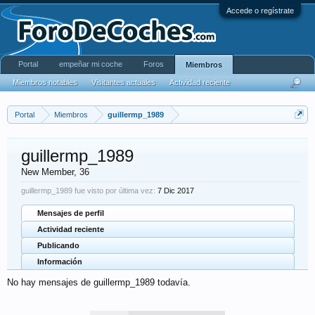
Accede o regístrate
Portal
empeñar mi coche
Foros
Miembros
Miembros notables
Visitantes actuales
Actividad reciente
Portal
Miembros
guillermp_1989
guillermp_1989
New Member
, 36
guillermp_1989 fue visto por última vez:
7 Dic 2017
Mensajes de perfil
Actividad reciente
Publicando
Información
No hay mensajes de guillermp_1989 todavía.