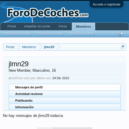
Accede o regístrate
Portal
empeñar mi coche
Foros
Miembros
Miembros notables
Visitantes actuales
Actividad reciente
Portal
Miembros
jlmn29
jlmn29
New Member
, Masculino, 16
jlmn29 fue visto por última vez:
24 Dic 2015
Mensajes de perfil
Actividad reciente
Publicando
Información
No hay mensajes de jlmn29 todavía.