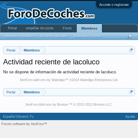
Accede o regístrate
Portal
empeñar mi coche
Foros
Miembros
Miembros notables
Visitantes actuales
Actividad reciente
Portal
Miembros
Actividad reciente de lacoluco
No se dispone de información de actividad reciente de lacoluco.
XenForo add-ons by Waindigo
™ ©2014
Waindigo Enterprises Ltd
.
Portal
Miembros
XenForo Add-ons by Brivium ™ © 2012-2013 Brivium LLC.
Español (Neutro) Tu
Ayuda
Forum software by XenForo™