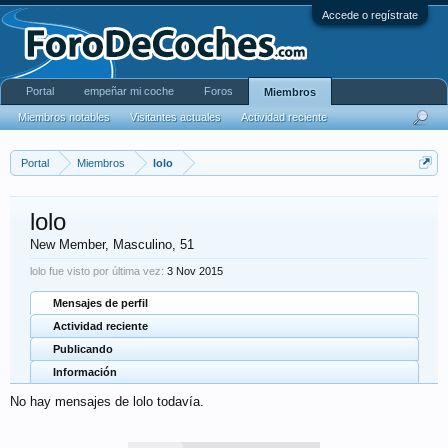
Accede o regístrate
Portal
empeñar mi coche
Foros
Miembros
Miembros notables
Visitantes actuales
Actividad reciente
Portal
Miembros
lolo
lolo
New Member
, Masculino, 51
lolo fue visto por última vez:
3 Nov 2015
Mensajes de perfil
Actividad reciente
Publicando
Información
No hay mensajes de lolo todavía.