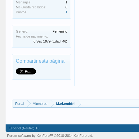
Mensajes:
1
Me Gusta recibidos:
0
Puntos:
1
Género:
Femenino
Fecha de nacimiento:
6 Sep 1979
(Edad: 46)
Compartir esta página
Portal
Miembros
Mariamddrl
Español (Neutro) Tu
Forum software by XenForo™
©2010-2014 XenForo Ltd.