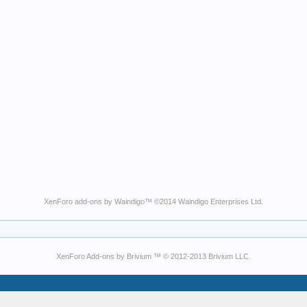
XenForo add-ons by Waindigo
™ ©2014
Waindigo Enterprises Ltd
.
XenForo Add-ons by Brivium ™ © 2012-2013 Brivium LLC.