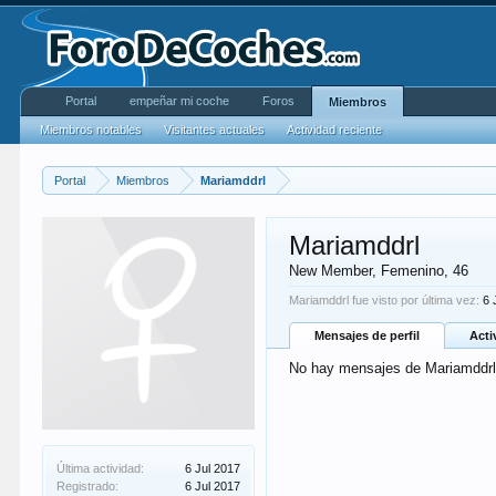
Portal
empeñar mi coche
Foros
Miembros
Miembros notables
Visitantes actuales
Actividad reciente
Portal
Miembros
Mariamddrl
Mariamddrl
New Member
, Femenino, 46
Mariamddrl fue visto por última vez:
6 
Mensajes de perfil
Acti
No hay mensajes de Mariamddrl
Última actividad:
6 Jul 2017
Registrado:
6 Jul 2017