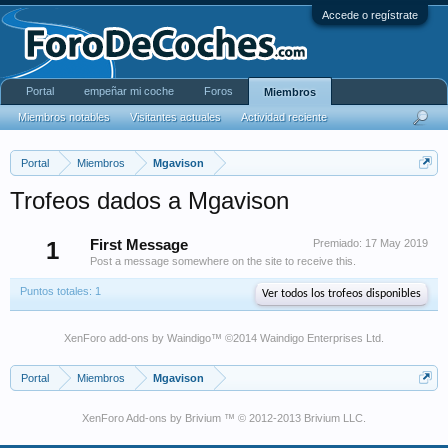
Accede o regístrate
Portal
empeñar mi coche
Foros
Miembros
Miembros notables
Visitantes actuales
Actividad reciente
Portal
Miembros
Mgavison
Trofeos dados a Mgavison
1
First Message
Premiado:
17 May 2019
Post a message somewhere on the site to receive this.
Puntos totales: 1
Ver todos los trofeos disponibles
XenForo add-ons by Waindigo
™ ©2014
Waindigo Enterprises Ltd
.
Portal
Miembros
Mgavison
XenForo Add-ons by Brivium ™ © 2012-2013 Brivium LLC.