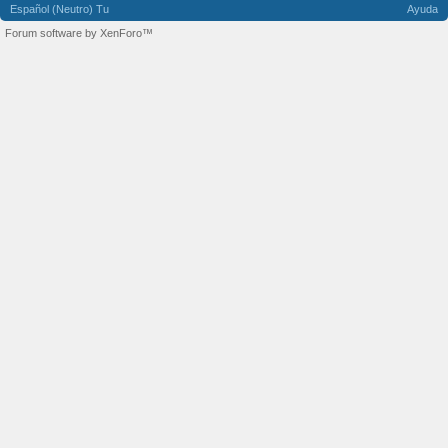
Español (Neutro) Tu
Ayuda
Forum software by XenForo™