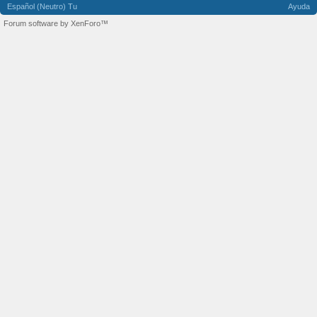
Español (Neutro) Tu
Ayuda
Forum software by XenForo™