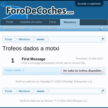
Accede o regístrate
Portal
empeñar mi coche
Foros
Miembros
Miembros notables
Visitantes actuales
Actividad reciente
Portal
Miembros
motxi
Trofeos dados a motxi
1
First Message
Premiado:
21 Mar 2017
Post a message somewhere on the site to receive this.
Puntos totales: 1
Ver todos los trofeos disponibles
XenForo add-ons by Waindigo
™ ©2014
Waindigo Enterprises Ltd
.
Portal
Miembros
motxi
XenForo Add-ons by Brivium ™ © 2012-2013 Brivium LLC.