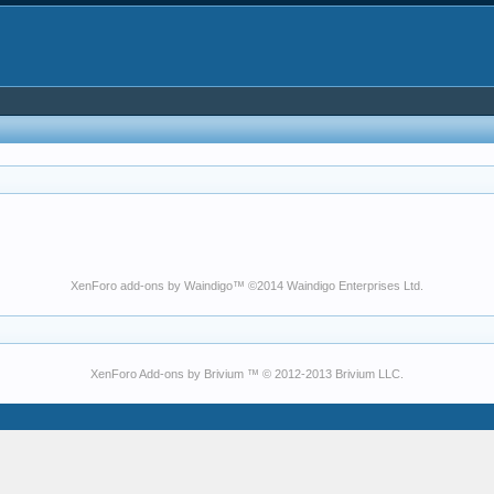
XenForo add-ons by Waindigo
™ ©2014
Waindigo Enterprises Ltd
.
XenForo Add-ons by Brivium ™ © 2012-2013 Brivium LLC.