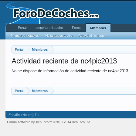
Portal
empeñar mi coche
Foros
Miembros
Miembros notables
Visitantes actuales
Actividad reciente
Portal
Miembros
Actividad reciente de nc4pic2013
No se dispone de información de actividad reciente de nc4pic2013.
Portal
Miembros
Español (Neutro) Tu
Forum software by XenForo™
©2010-2014 XenForo Ltd.