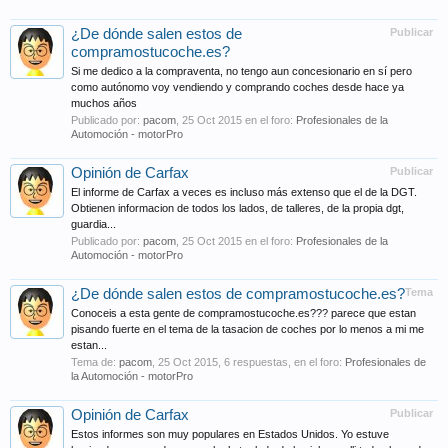
¿De dónde salen estos de
Publicar
compramostucoche.es?
Si me dedico a la compraventa, no tengo aun concesionario en sí pero
como autónomo voy vendiendo y comprando coches desde hace ya
muchos años
Publicado por:
pacom
,
25 Oct 2015
en el foro:
Profesionales de la
Automoción - motorPro
Opinión de Carfax
Publicar
El informe de Carfax a veces es incluso más extenso que el de la DGT.
Obtienen informacion de todos los lados, de talleres, de la propia dgt,
guardia...
Publicado por:
pacom
,
25 Oct 2015
en el foro:
Profesionales de la
Automoción - motorPro
¿De dónde salen estos de compramostucoche.es?
Tema
Conoceis a esta gente de compramostucoche.es??? parece que estan
pisando fuerte en el tema de la tasacion de coches por lo menos a mi me
estan...
Tema de:
pacom
,
25 Oct 2015
, 6 respuestas, en el foro:
Profesionales de
la Automoción - motorPro
Opinión de Carfax
Publicar
Estos informes son muy populares en Estados Unidos. Yo estuve