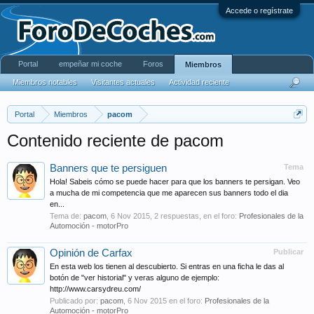
Accede o regístrate
Portal
empeñar mi coche
Foros
Miembros
Miembros notables
Visitantes actuales
Actividad reciente
Portal
Miembros
pacom
Contenido reciente de pacom
Banners que te persiguen
Tema
Hola! Sabeis cómo se puede hacer para que los banners te persigan. Veo
a mucha de mi competencia que me aparecen sus banners todo el dia
en...
Tema de:
pacom
,
6 Nov 2015
, 2 respuestas, en el foro:
Profesionales de la
Automoción - motorPro
Opinión de Carfax
Publicar
En esta web los tienen al descubierto. Si entras en una ficha le das al
botón de "ver historial" y veras alguno de ejemplo:
http://www.carsydreu.com/
Publicado por:
pacom
,
6 Nov 2015
en el foro:
Profesionales de la
Automoción - motorPro