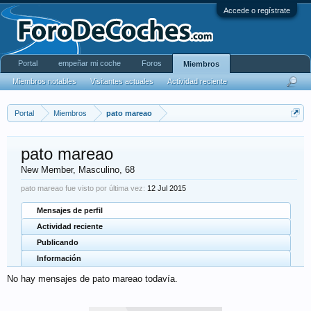
Accede o regístrate
Portal
empeñar mi coche
Foros
Miembros
Miembros notables
Visitantes actuales
Actividad reciente
Portal
Miembros
pato mareao
pato mareao
New Member
, Masculino, 68
pato mareao fue visto por última vez:
12 Jul 2015
Mensajes de perfil
Actividad reciente
Publicando
Información
No hay mensajes de pato mareao todavía.