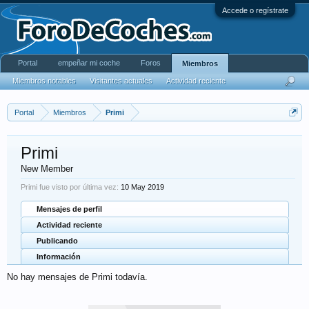
Accede o regístrate
Portal
empeñar mi coche
Foros
Miembros
Miembros notables
Visitantes actuales
Actividad reciente
Portal
Miembros
Primi
Primi
New Member
Primi fue visto por última vez:
10 May 2019
Mensajes de perfil
Actividad reciente
Publicando
Información
No hay mensajes de Primi todavía.