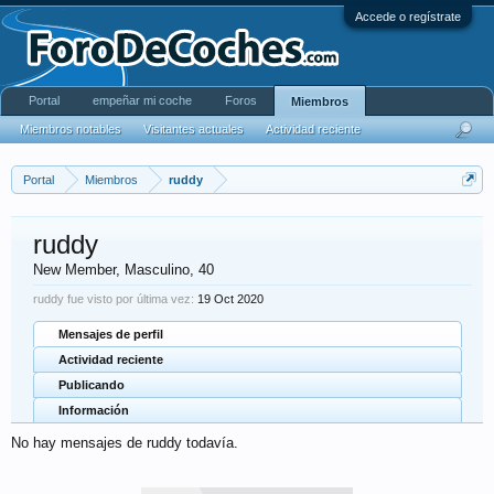
Accede o regístrate
Portal
empeñar mi coche
Foros
Miembros
Miembros notables
Visitantes actuales
Actividad reciente
Portal
Miembros
ruddy
ruddy
New Member
, Masculino, 40
ruddy fue visto por última vez:
19 Oct 2020
Mensajes de perfil
Actividad reciente
Publicando
Información
No hay mensajes de ruddy todavía.