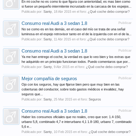
En mi coche no es como lo que figura con anterioridad, es mas bien como
si fuese un pequeño intermitente incrustado en la carcasa de los espejos...
Publicado por:
Santy
,
18 Abr 2015
en el foro:
¿Qué coche debo comprar?
Consumo real Audi a 3 sedan 1.8
Publicar
No se como es en los demás, en el caso del mío se trata de una señal
luminosa en el espejo retrovisor tanto en el de la izquierda con en el de la...
Publicado por:
Santy
,
11 Abr 2015
en el foro:
¿Qué coche debo comprar?
Consumo real Audi a 3 sedan 1.8
Publicar
Ya me han entrego el coche, la verdad es que lo veo bien y los extras que
he adquirido en un principio funcionan todos. Puedo comentaros que por...
Publicado por:
Santy
,
9 Abr 2015
en el foro:
¿Qué coche debo comprar?
Mejor compañía de seguros
Publicar
Ojo con los seguros, hay que fijarse bien pero que muy bien en las
coberturas del conductor, sobre todo gastos médicos e invalidez, hay
seguros que...
Publicado por:
Santy
,
25 Mar 2015
en el foro:
Seguros
Consumo real Audi a 3 sedan 1.8
Publicar
Haber los consumos oficiales que no reales, creo que son: 1.4-150,
urbano 5,8, combinado 4,7 e interurbano 4,1 1.8-180, urbano 7, combinado
5,6 e...
Publicado por:
Santy
,
10 Feb 2015
en el foro:
¿Qué coche debo comprar?