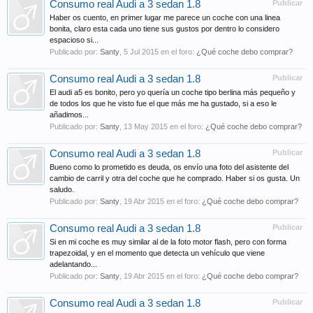
Consumo real Audi a 3 sedan 1.8
Publicar
Haber os cuento, en primer lugar me parece un coche con una linea
bonita, claro esta cada uno tiene sus gustos por dentro lo considero
espacioso si...
Publicado por:
Santy
,
5 Jul 2015
en el foro:
¿Qué coche debo comprar?
Consumo real Audi a 3 sedan 1.8
Publicar
El audi a5 es bonito, pero yo quería un coche tipo berlina más pequeño y
de todos los que he visto fue el que más me ha gustado, si a eso le
añadimos...
Publicado por:
Santy
,
13 May 2015
en el foro:
¿Qué coche debo comprar?
Consumo real Audi a 3 sedan 1.8
Publicar
Bueno como lo prometido es deuda, os envío una foto del asistente del
cambio de carril y otra del coche que he comprado. Haber si os gusta. Un
saludo.
Publicado por:
Santy
,
19 Abr 2015
en el foro:
¿Qué coche debo comprar?
Consumo real Audi a 3 sedan 1.8
Publicar
Si en mi coche es muy similar al de la foto motor flash, pero con forma
trapezoidal, y en el momento que detecta un vehículo que viene
adelantando...
Publicado por:
Santy
,
19 Abr 2015
en el foro:
¿Qué coche debo comprar?
Consumo real Audi a 3 sedan 1.8
Publicar