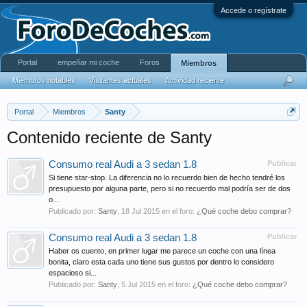
Accede o regístrate
Portal
empeñar mi coche
Foros
Miembros
Miembros notables
Visitantes actuales
Actividad reciente
Portal
Miembros
Santy
Contenido reciente de Santy
Consumo real Audi a 3 sedan 1.8
Publicar
Si tiene star-stop. La diferencia no lo recuerdo bien de hecho tendré los
presupuesto por alguna parte, pero si no recuerdo mal podría ser de dos
o...
Publicado por:
Santy
,
18 Jul 2015
en el foro:
¿Qué coche debo comprar?
Consumo real Audi a 3 sedan 1.8
Publicar
Haber os cuento, en primer lugar me parece un coche con una línea
bonita, claro esta cada uno tiene sus gustos por dentro lo considero
espacioso si...
Publicado por:
Santy
,
5 Jul 2015
en el foro:
¿Qué coche debo comprar?