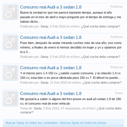
Consumo real Audi a 3 sedan 1.8
Publicar
Bueno la verdad es que me parece bastante tiempo, aunque el año
pasado en el mes de abril o mayo pregunte por el tiempo de entrega y me
habían dicho...
Publicado por:
Santy
,
9 Feb 2015
en el foro:
¿Qué coche debo comprar?
Consumo real Audi a 3 sedan 1.8
Publicar
Pues bien, después de andar mirando coches más de una año, eso como
mínimo, a finales de enero lo hemos decidido mi mujer y yo y optamos por
el a 3...
Publicado por:
Santy
,
5 Feb 2015
en el foro:
¿Qué coche debo comprar?
Consumo real Audi a 3 sedan 1.8
Publicar
Y el mismo pero 1.4 150 cv ¿sabéis cuanto consume, y la relación 1.4 cc
150 cv, esta bien o es poca cilindrada para 150 cv.?. El diésel no puedo...
Publicado por:
Santy
,
11 Ene 2015
en el foro:
¿Qué coche debo comprar?
Consumo real Audi a 3 sedan 1.8
Tema
Me gustaría a saber si alguno del foro posee un audi a3 sedan 1.8 de 180
cv, el consumo real de este vehiculo
Tema de:
Santy
,
5 Ene 2015
, 47 respuestas, en el foro:
¿Qué coche debo
comprar?
Buscar Santy en todos los contenidos
Buscar Santy en todos los temas