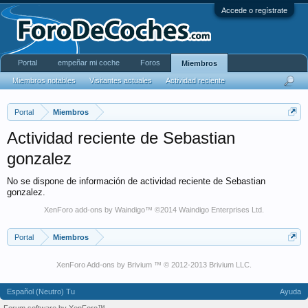
Accede o regístrate
Portal
empeñar mi coche
Foros
Miembros
Miembros notables
Visitantes actuales
Actividad reciente
Portal
Miembros
Actividad reciente de Sebastian
gonzalez
No se dispone de información de actividad reciente de Sebastian
gonzalez.
XenForo add-ons by Waindigo
™ ©2014
Waindigo Enterprises Ltd
.
Portal
Miembros
XenForo Add-ons by Brivium ™ © 2012-2013 Brivium LLC.
Español (Neutro) Tu
Ayuda