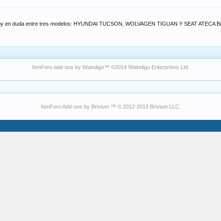
estoy en duda entre tres modelos: HYUNDAI TUCSON, WOLVAGEN TIGUAN Y SEAT ATECA Bu
XenForo add-ons by Waindigo
™ ©2014
Waindigo Enterprises Ltd
.
XenForo Add-ons by Brivium ™ © 2012-2013 Brivium LLC.