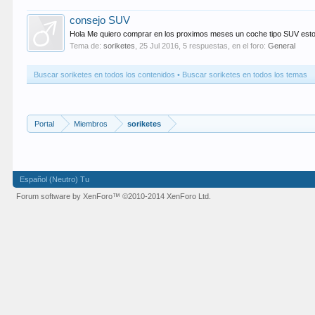
consejo SUV
Hola Me quiero comprar en los proximos meses un coche tipo SUV 
Tema de:
soriketes
,
25 Jul 2016
, 5 respuestas, en el foro:
General
Buscar soriketes en todos los contenidos
Buscar soriketes en todos los temas
Portal
Miembros
soriketes
Español (Neutro) Tu
Forum software by XenForo™
©2010-2014 XenForo Ltd.