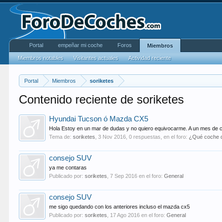
Portal
empeñar mi coche
Foros
Miembros
Miembros notables
Visitantes actuales
Actividad reciente
Portal
Miembros
soriketes
Contenido reciente de soriketes
Hyundai Tucson ó Mazda CX5
Hola Estoy en un mar de dudas y no quiero equivocarme. A un mes de 
Tema de:
soriketes
,
3 Nov 2016
, 0 respuestas, en el foro:
¿Qué coche 
consejo SUV
ya me contaras
Publicado por:
soriketes
,
7 Sep 2016
en el foro:
General
consejo SUV
me sigo quedando con los anteriores incluso el mazda cx5
Publicado por:
soriketes
,
17 Ago 2016
en el foro:
General