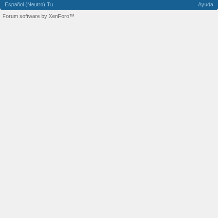
Español (Neutro) Tu
Ayuda
Forum software by XenForo™