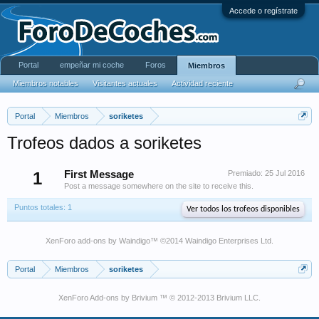
Accede o regístrate
Portal
empeñar mi coche
Foros
Miembros
Miembros notables
Visitantes actuales
Actividad reciente
Portal
Miembros
soriketes
Trofeos dados a soriketes
1
First Message
Premiado:
25 Jul 2016
Post a message somewhere on the site to receive this.
Puntos totales: 1
Ver todos los trofeos disponibles
XenForo add-ons by Waindigo
™ ©2014
Waindigo Enterprises Ltd
.
Portal
Miembros
soriketes
XenForo Add-ons by Brivium ™ © 2012-2013 Brivium LLC.