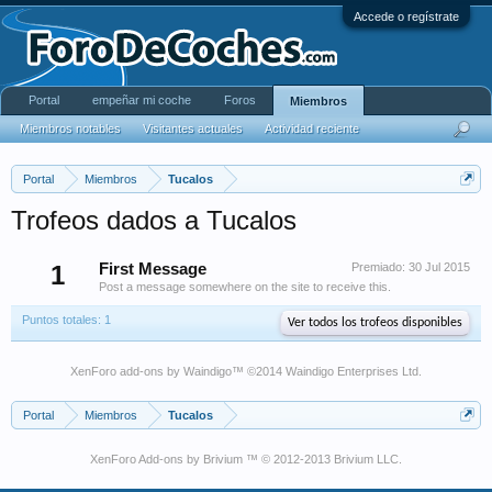
Accede o regístrate
Portal
empeñar mi coche
Foros
Miembros
Miembros notables
Visitantes actuales
Actividad reciente
Portal
Miembros
Tucalos
Trofeos dados a Tucalos
1
First Message
Premiado:
30 Jul 2015
Post a message somewhere on the site to receive this.
Puntos totales: 1
Ver todos los trofeos disponibles
XenForo add-ons by Waindigo
™ ©2014
Waindigo Enterprises Ltd
.
Portal
Miembros
Tucalos
XenForo Add-ons by Brivium ™ © 2012-2013 Brivium LLC.