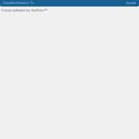
Español (Neutro) Tu
Ayuda
Forum software by XenForo™