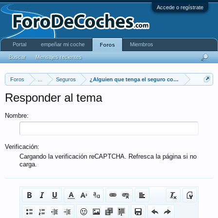
Accede o regístrate
Portal
empeñar mi coche
Miembros
Foros
Buscar
Mensajes recientes
Foros
...
Seguros
¿Alguien que tenga el seguro con Verti y que com
Responder al tema
Nombre:
Verificación:
Cargando la verificación reCAPTCHA. Refresca la página si no
carga.