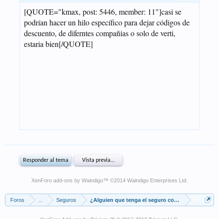
XenForo add-ons by Waindigo
™ ©2014
Waindigo Enterprises Ltd
.
Foros
...
Seguros
¿Alguien que tenga el seguro con Verti y que com