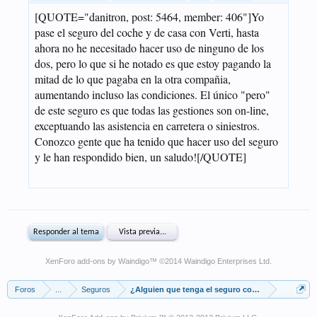
XenForo add-ons by Waindigo
™ ©2014
Waindigo Enterprises Ltd
.
Foros
...
Seguros
¿Alguien que tenga el seguro con Verti y que com