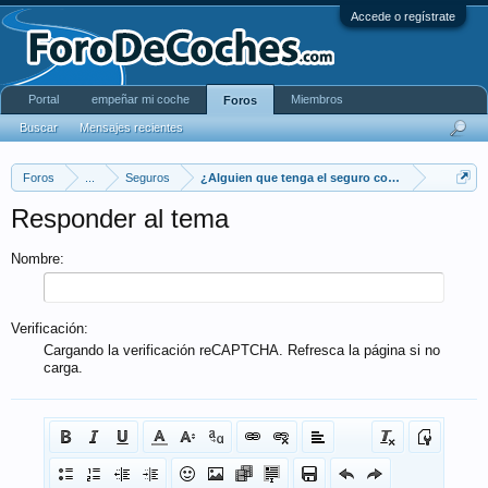
Accede o regístrate
Portal
empeñar mi coche
Miembros
Foros
Buscar
Mensajes recientes
Foros
...
Seguros
¿Alguien que tenga el seguro con Verti y que com
Responder al tema
Nombre:
Verificación:
Cargando la verificación reCAPTCHA. Refresca la página si no
carga.