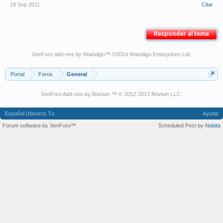
19 Sep 2011
Citar
Responder al tema
XenForo add-ons by Waindigo
™ ©2014
Waindigo Enterprises Ltd
.
Portal
Foros
General
XenForo Add-ons by Brivium ™ © 2012-2013 Brivium LLC.
Español (Neutro) Tu
Ayuda
Forum software by XenForo™
Scheduled Post by
Nobita