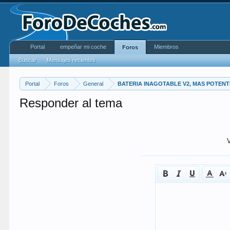
Portal
empeñar mi coche
Miembros
Foros
Buscar
Mensajes recientes
Portal
Foros
General
BATERIA INAGOTABLE V2, MAS POTENTE
Responder al tema
V