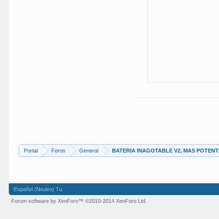
Portal
Foros
General
BATERIA INAGOTABLE V2, MAS POTENTE
Español (Neutro) Tu
Forum software by XenForo™
©2010-2014 XenForo Ltd.