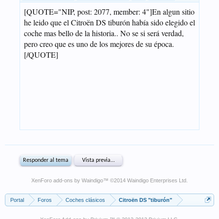
XenForo add-ons by Waindigo
™ ©2014
Waindigo Enterprises Ltd
.
Portal
Foros
Coches clásicos
Citroën DS "tiburón"