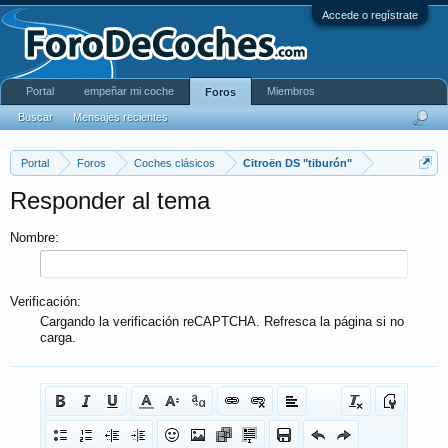
Accede o regístrate
Portal
empeñar mi coche
Miembros
Foros
Buscar
Mensajes recientes
Portal
Foros
Coches clásicos
Citroën DS "tiburón"
Responder al tema
Nombre:
Verificación:
Cargando la verificación reCAPTCHA. Refresca la página si no
carga.