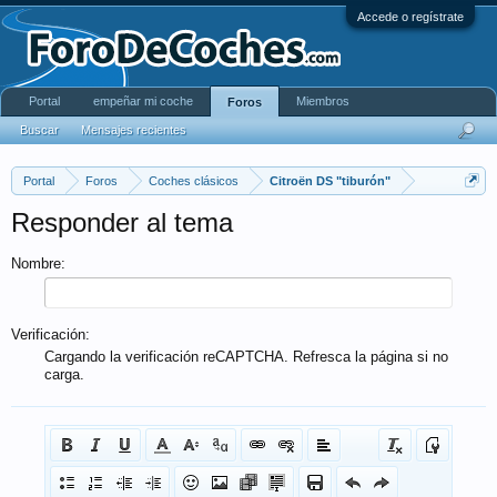
Accede o regístrate
Portal
empeñar mi coche
Miembros
Foros
Buscar
Mensajes recientes
Portal
Foros
Coches clásicos
Citroën DS "tiburón"
Responder al tema
Nombre:
Verificación:
Cargando la verificación reCAPTCHA. Refresca la página si no
carga.