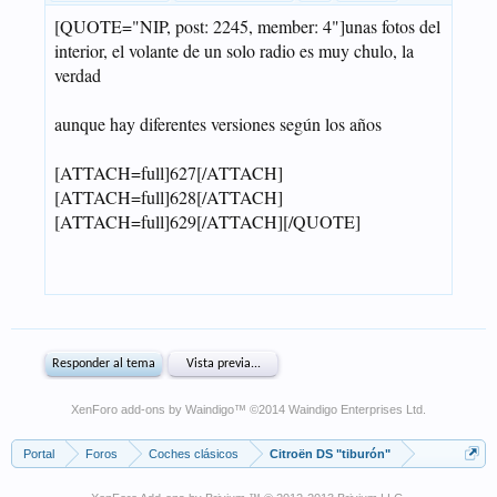
XenForo add-ons by Waindigo
™ ©2014
Waindigo Enterprises Ltd
.
Portal
Foros
Coches clásicos
Citroën DS "tiburón"