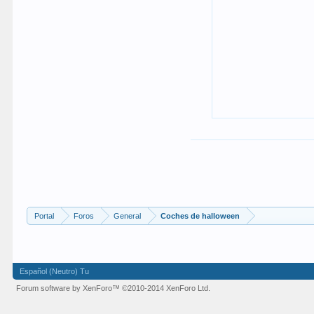
Portal
Foros
General
Coches de halloween
Español (Neutro) Tu
Forum software by XenForo™
©2010-2014 XenForo Ltd.