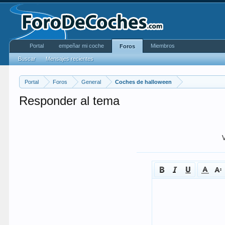
Portal
empeñar mi coche
Miembros
Foros
Buscar
Mensajes recientes
Portal
Foros
General
Coches de halloween
Responder al tema
V