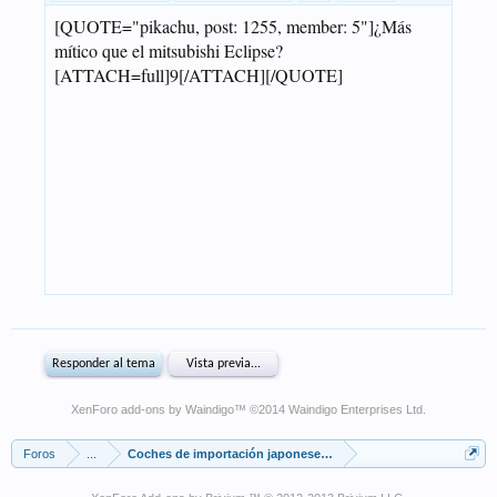
XenForo add-ons by Waindigo
™ ©2014
Waindigo Enterprises Ltd
.
Foros
...
Coches de importación japoneses míticos