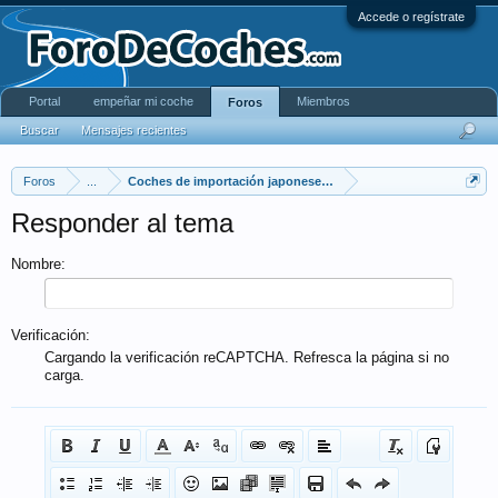
Accede o regístrate
Portal
empeñar mi coche
Miembros
Foros
Buscar
Mensajes recientes
Foros
...
Coches de importación japoneses míticos
Responder al tema
Nombre:
Verificación:
Cargando la verificación reCAPTCHA. Refresca la página si no
carga.