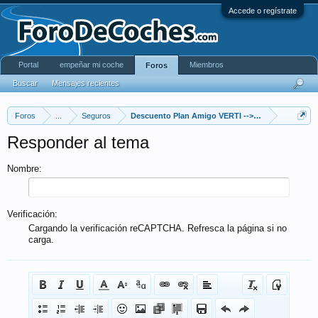
Accede o regístrate
Portal
empeñar mi coche
Miembros
Foros
Buscar
Mensajes recientes
Foros
...
Seguros
Descuento Plan Amigo VERTI --> N104782K07932
Responder al tema
Nombre:
Verificación:
Cargando la verificación reCAPTCHA. Refresca la página si no
carga.