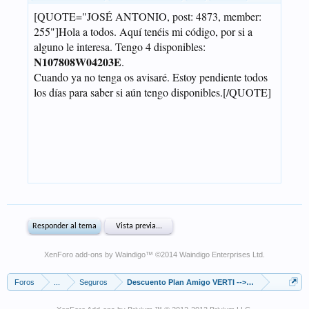
XenForo add-ons by Waindigo
™ ©2014
Waindigo Enterprises Ltd
.
Foros
...
Seguros
Descuento Plan Amigo VERTI --> N104782K07932