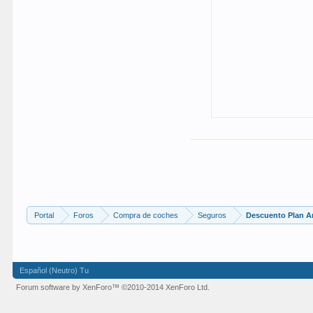
Portal
Foros
Compra de coches
Seguros
Descuento Plan A
Español (Neutro) Tu
Forum software by XenForo™
©2010-2014 XenForo Ltd.