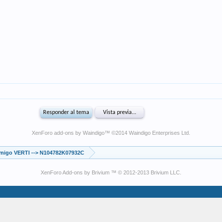
XenForo add-ons by Waindigo
™ ©2014
Waindigo Enterprises Ltd
.
migo VERTI --> N104782K07932C
XenForo Add-ons by Brivium ™ © 2012-2013 Brivium LLC.