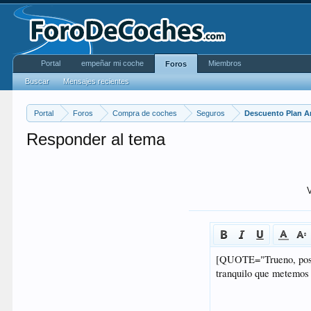
Portal
empeñar mi coche
Miembros
Foros
Buscar
Mensajes recientes
Portal
Foros
Compra de coches
Seguros
Descuento Plan A
Responder al tema
V