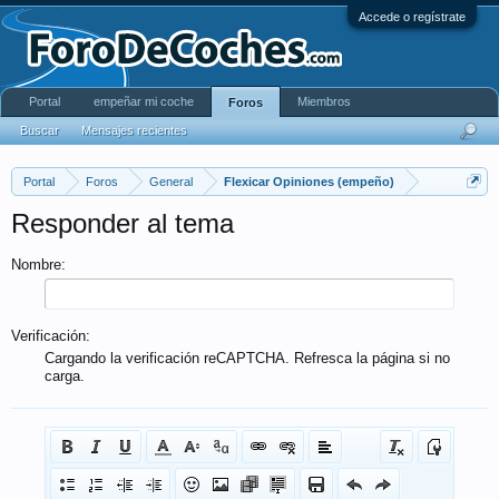
Accede o regístrate
Portal
empeñar mi coche
Miembros
Foros
Buscar
Mensajes recientes
Portal
Foros
General
Flexicar Opiniones (empeño)
Responder al tema
Nombre:
Verificación:
Cargando la verificación reCAPTCHA. Refresca la página si no
carga.