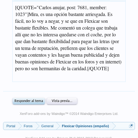
XenForo add-ons by Waindigo
™ ©2014
Waindigo Enterprises Ltd
.
Portal
Foros
General
Flexicar Opiniones (empeño)