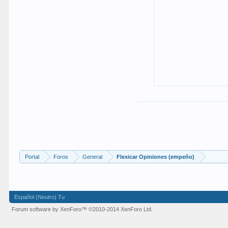
Portal
Foros
General
Flexicar Opiniones (empeño)
Español (Neutro) Tu
Forum software by XenForo™
©2010-2014 XenForo Ltd.