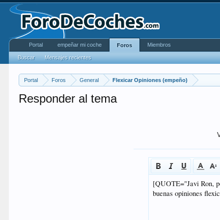
Portal
empeñar mi coche
Miembros
Foros
Buscar
Mensajes recientes
Portal
Foros
General
Flexicar Opiniones (empeño)
Responder al tema
V