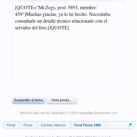
XenForo add-ons by Waindigo
™ ©2014
Waindigo Enterprises Ltd
.
Portal
Foros
Coches clásicos
Ford Fiesta 1980