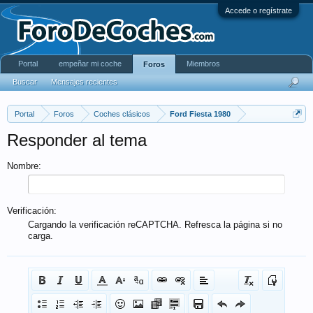
Accede o regístrate
Portal
empeñar mi coche
Miembros
Foros
Buscar
Mensajes recientes
Portal
Foros
Coches clásicos
Ford Fiesta 1980
Responder al tema
Nombre:
Verificación:
Cargando la verificación reCAPTCHA. Refresca la página si no
carga.