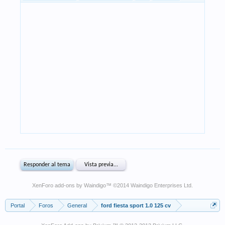
XenForo add-ons by Waindigo
™ ©2014
Waindigo Enterprises Ltd
.
Portal
Foros
General
ford fiesta sport 1.0 125 cv