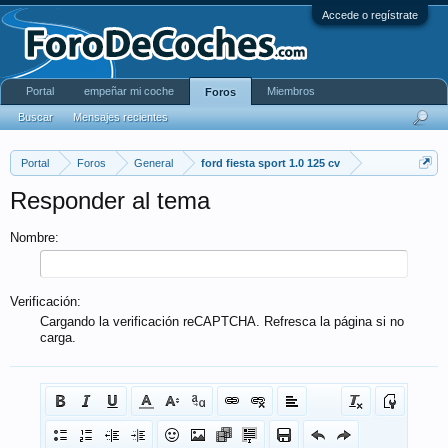
Accede o regístrate
Portal
empeñar mi coche
Miembros
Foros
Buscar
Mensajes recientes
Portal
Foros
General
ford fiesta sport 1.0 125 cv
Responder al tema
Nombre:
Verificación:
Cargando la verificación reCAPTCHA. Refresca la página si no
carga.