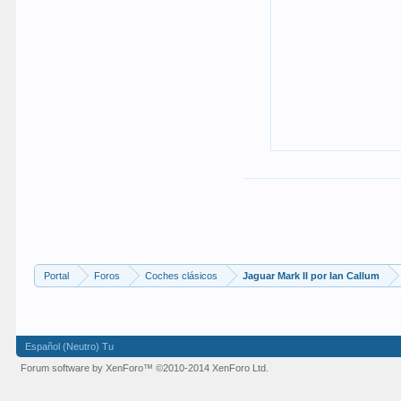
Portal
Foros
Coches clásicos
Jaguar Mark II por Ian Callum
Español (Neutro) Tu
Forum software by XenForo™
©2010-2014 XenForo Ltd.