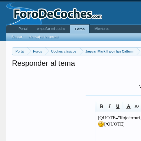
Portal
empeñar mi coche
Miembros
Foros
Buscar
Mensajes recientes
Portal
Foros
Coches clásicos
Jaguar Mark II por Ian Callum
Responder al tema
V