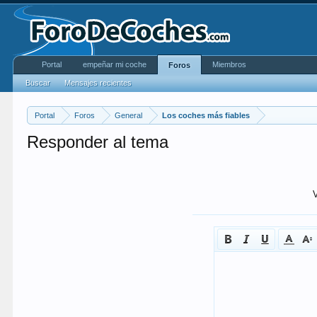
Portal
empeñar mi coche
Miembros
Foros
Buscar
Mensajes recientes
Portal
Foros
General
Los coches más fiables
Responder al tema
V