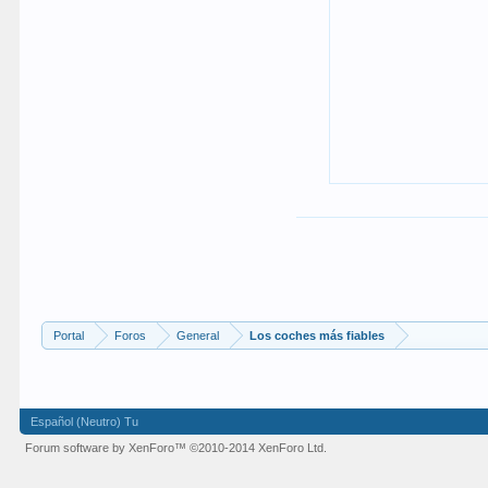
Portal
Foros
General
Los coches más fiables
Español (Neutro) Tu
Forum software by XenForo™
©2010-2014 XenForo Ltd.