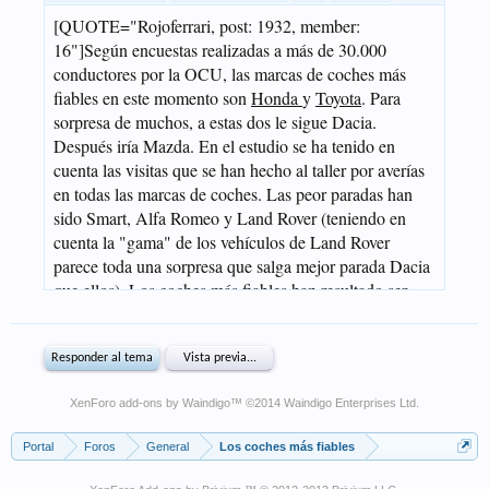
XenForo add-ons by Waindigo
™ ©2014
Waindigo Enterprises Ltd
.
Portal
Foros
General
Los coches más fiables