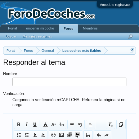
Accede o regístrate
Portal
empeñar mi coche
Miembros
Foros
Buscar
Mensajes recientes
Portal
Foros
General
Los coches más fiables
Responder al tema
Nombre:
Verificación:
Cargando la verificación reCAPTCHA. Refresca la página si no
carga.