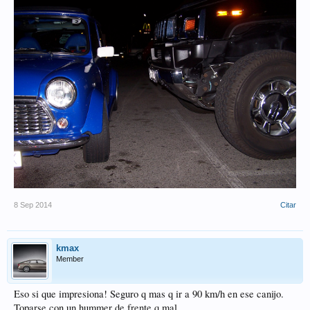
8 Sep 2014
Citar
kmax
Member
Eso si que impresiona! Seguro q mas q ir a 90 km/h en ese canijo.
Toparse con un hummer de frente q mal