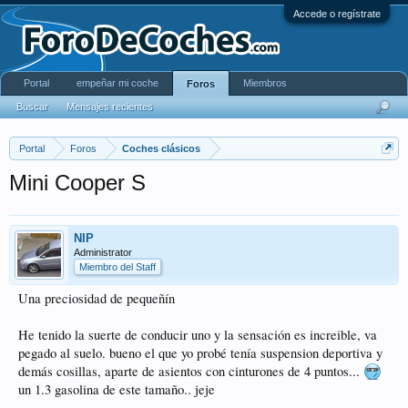
Accede o regístrate
Portal
empeñar mi coche
Miembros
Foros
Buscar
Mensajes recientes
Portal
Foros
Coches clásicos
Mini Cooper S
NIP
Administrator
Miembro del Staff
Una preciosidad de pequeñín
He tenido la suerte de conducir uno y la sensación es increible, va
pegado al suelo. bueno el que yo probé tenía suspension deportiva y
demás cosillas, aparte de asientos con cinturones de 4 puntos...
un 1.3 gasolina de este tamaño.. jeje