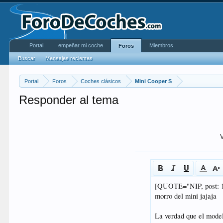
Portal
empeñar mi coche
Miembros
Foros
Buscar
Mensajes recientes
Portal
Foros
Coches clásicos
Mini Cooper S
Responder al tema
V