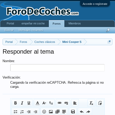
Accede o regístrate
Portal
empeñar mi coche
Miembros
Foros
Buscar
Mensajes recientes
Portal
Foros
Coches clásicos
Mini Cooper S
Responder al tema
Nombre:
Verificación:
Cargando la verificación reCAPTCHA. Refresca la página si no
carga.