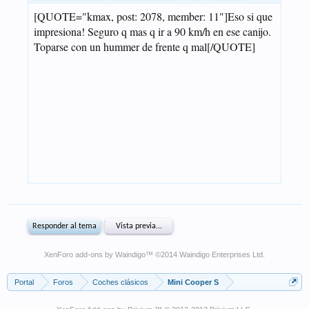
XenForo add-ons by Waindigo
™ ©2014
Waindigo Enterprises Ltd
.
Portal
Foros
Coches clásicos
Mini Cooper S