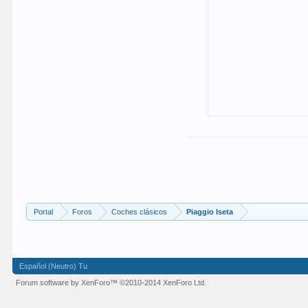
Portal
Foros
Coches clásicos
Piaggio Iseta
Español (Neutro) Tu
Forum software by XenForo™
©2010-2014 XenForo Ltd.