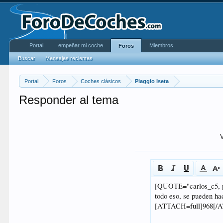
Portal
empeñar mi coche
Miembros
Foros
Buscar
Mensajes recientes
Portal
Foros
Coches clásicos
Piaggio Iseta
Responder al tema
V