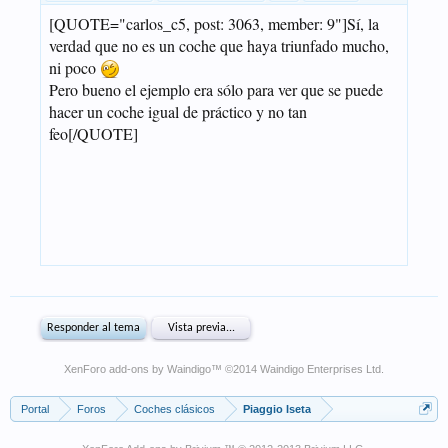
XenForo add-ons by Waindigo
™ ©2014
Waindigo Enterprises Ltd
.
Portal
Foros
Coches clásicos
Piaggio Iseta