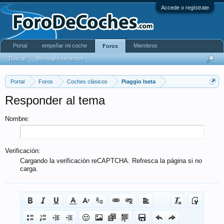
Accede o regístrate
Portal
empeñar mi coche
Miembros
Foros
Buscar
Mensajes recientes
Portal
Foros
Coches clásicos
Piaggio Iseta
Responder al tema
Nombre:
Verificación:
Cargando la verificación reCAPTCHA. Refresca la página si no
carga.