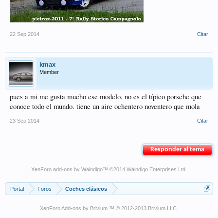
22 Sep 2014
Citar
kmax
Member
pues a mi me gusta mucho ese modelo, no es el típico porsche que
conoce todo el mundo. tiene un aire ochentero noventero que mola
23 Sep 2014
Citar
Responder al tema
XenForo add-ons by Waindigo
™ ©2014
Waindigo Enterprises Ltd
.
Portal
Foros
Coches clásicos
XenForo Add-ons by Brivium ™ © 2012-2013 Brivium LLC.