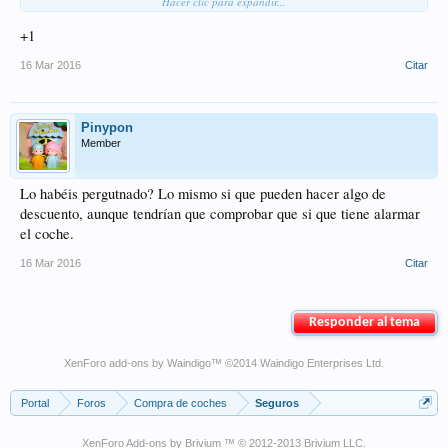
Hacer clic para expandir...
+1
16 Mar 2016
Citar
Pinypon
Member
Lo habéis pergutnado? Lo mismo si que pueden hacer algo de
descuento, aunque tendrían que comprobar que si que tiene alarmar
el coche.
16 Mar 2016
Citar
Responder al tema
XenForo add-ons by Waindigo
™ ©2014
Waindigo Enterprises Ltd
.
Portal
Foros
Compra de coches
Seguros
XenForo Add-ons by Brivium ™ © 2012-2013 Brivium LLC.