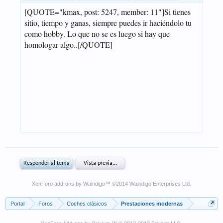
XenForo add-ons by Waindigo
™ ©2014
Waindigo Enterprises Ltd
.
Portal
Foros
Coches clásicos
Prestaciones modernas