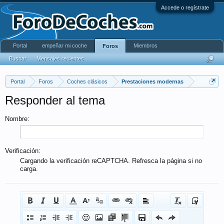
Accede o regístrate
Portal
empeñar mi coche
Miembros
Foros
Buscar
Mensajes recientes
Portal
Foros
Coches clásicos
Prestaciones modernas
Responder al tema
Nombre:
Verificación:
Cargando la verificación reCAPTCHA. Refresca la página si no
carga.