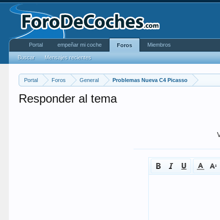
Portal
empeñar mi coche
Miembros
Foros
Buscar
Mensajes recientes
Portal
Foros
General
Problemas Nueva C4 Picasso
Responder al tema
V