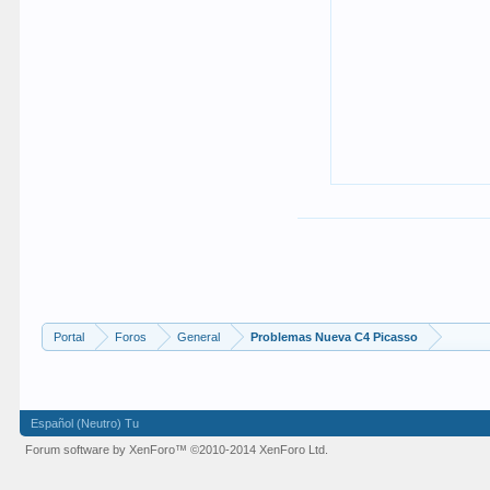
Portal
Foros
General
Problemas Nueva C4 Picasso
Español (Neutro) Tu
Forum software by XenForo™
©2010-2014 XenForo Ltd.