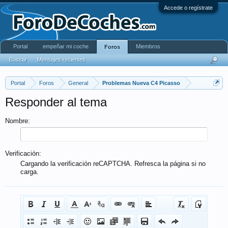
Accede o regístrate
Portal
empeñar mi coche
Miembros
Foros
Buscar
Mensajes recientes
Portal
Foros
General
Problemas Nueva C4 Picasso
Responder al tema
Nombre:
Verificación:
Cargando la verificación reCAPTCHA. Refresca la página si no
carga.