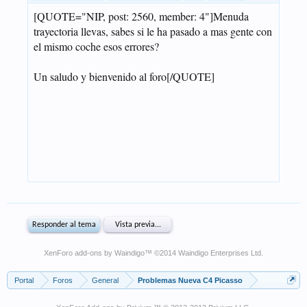
XenForo add-ons by Waindigo
™ ©2014
Waindigo Enterprises Ltd
.
Portal
Foros
General
Problemas Nueva C4 Picasso