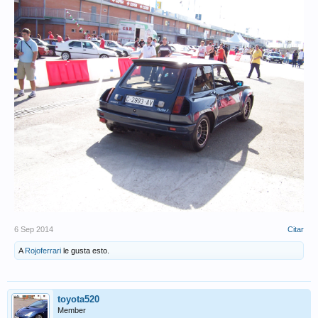
6 Sep 2014
Citar
A
Rojoferrari
le gusta esto.
toyota520
Member