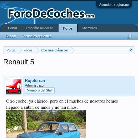
Accede o regístrate
Portal
empeñar mi coche
Miembros
Foros
Buscar
Mensajes recientes
Portal
Foros
Coches clásicos
Renault 5
Rojoferrari
Administrator
Miembro del Staff
Otro coche, ya clásico, pero en el muchos de nosotros hemos
llegado a subir, de niños y no tan niños.