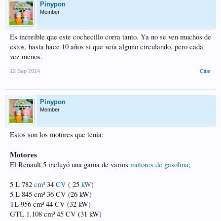
Pinypon
Member
Es increíble que este cochecillo corra tanto. Ya no se ven muchos de
estos, hasta hace 10 años si que veía alguno circulando, pero cada
vez menos.
12 Sep 2014
Citar
Pinypon
Member
Estos son los motores que tenía:
Motores
El Renault 5 incluyó una gama de varios
motores de gasolina
;
5 L 782
cm³
34
CV
( 25
kW
)
5 L 845 cm³ 36 CV (26 kW)
TL 956 cm³ 44 CV (32 kW)
GTL 1.108 cm³ 45 CV (31 kW)