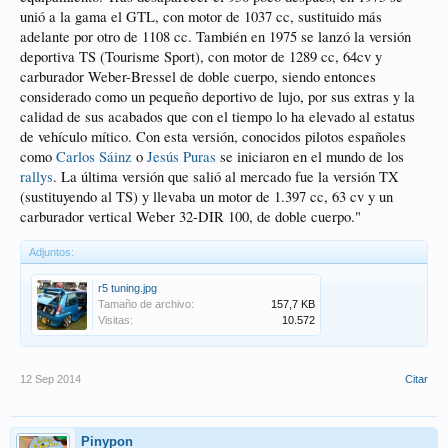
unió a la gama el GTL, con motor de 1037 cc, sustituido más
adelante por otro de 1108 cc. También en 1975 se lanzó la versión
deportiva TS (Tourisme Sport), con motor de 1289 cc, 64cv y
carburador Weber-Bressel de doble cuerpo, siendo entonces
considerado como un pequeño deportivo de lujo, por sus extras y la
calidad de sus acabados que con el tiempo lo ha elevado al estatus
de vehículo mítico. Con esta versión, conocidos pilotos españoles
como
Carlos Sáinz
o
Jesús Puras
se iniciaron en el mundo de los
rallys
. La última versión que salió al mercado fue la versión TX
(sustituyendo al TS) y llevaba un motor de 1.397 cc, 63 cv y un
carburador vertical Weber 32-DIR 100, de doble cuerpo."
Adjuntos:
r5 tuning.jpg
Tamaño de archivo:
157,7 KB
Visitas:
10.572
12 Sep 2014
Citar
Pinypon