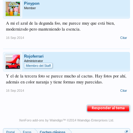
Pinypon
Member
A mi el azul de la degunda foo, me parece muy que está bien,
modernizsdo pero manteniendo la esencia.
16 Sep 2014
Citar
Rojoferrari
Administrator
Miembro del Staff
Y el de la tercera foto se parece mucho al cactus. Hay fotos por ahí,
además en color naranja y tiene formas muy parecidas.
16 Sep 2014
Citar
Responder al tema
XenForo add-ons by Waindigo
™ ©2014
Waindigo Enterprises Ltd
.
Portal
Foros
Coches clásicos