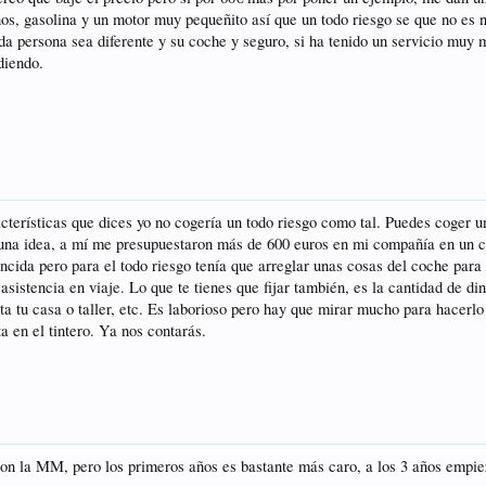
ños, gasolina y un motor muy pequeñito así que un todo riesgo se que no es 
da persona sea diferente y su coche y seguro, si ha tenido un servicio muy
diendo.
cterísticas que dices yo no cogería un todo riesgo como tal. Puedes coger u
una idea, a mí me presupuestaron más de 600 euros en mi compañía en un co
cida pero para el todo riesgo tenía que arreglar unas cosas del coche para q
 asistencia en viaje. Lo que te tienes que fijar también, es la cantidad de 
asta tu casa o taller, etc. Es laborioso pero hay que mirar mucho para hacer
a en el tintero. Ya nos contarás.
con la MM, pero los primeros años es bastante más caro, a los 3 años empiez