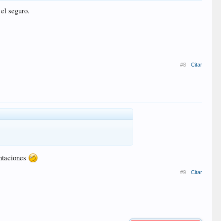
 el seguro.
#8
Citar
entaciones
#9
Citar