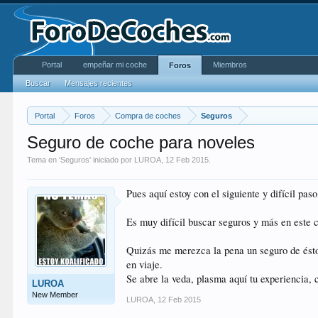
Portal
empeñar mi coche
Miembros
Foros
Buscar
Mensajes recientes
Portal
Foros
Compra de coches
Seguros
Seguro de coche para noveles
Tema en '
Seguros
' iniciado por
LUROA
,
12 Feb 2015
.
Pues aquí estoy con el siguiente y difícil pas
Es muy difícil buscar seguros y más en este
Quizás me merezca la pena un seguro de éstos
en viaje.
Se abre la veda, plasma aquí tu experiencia, 
LUROA
New Member
LUROA
,
12 Feb 2015