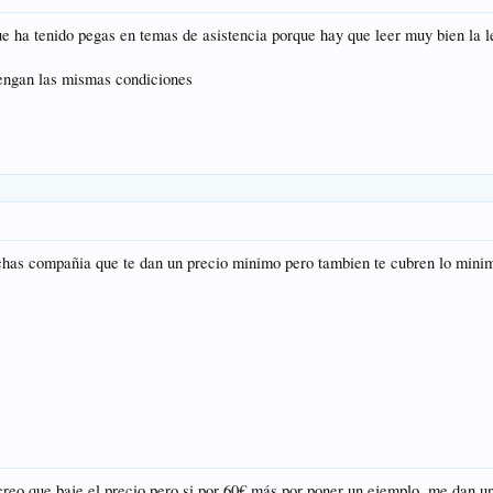
ue ha tenido pegas en temas de asistencia porque hay que leer muy bien la l
tengan las mismas condiciones
uchas compañia que te dan un precio minimo pero tambien te cubren lo min
creo que baje el precio pero si por 60€ más por poner un ejemplo, me dan u