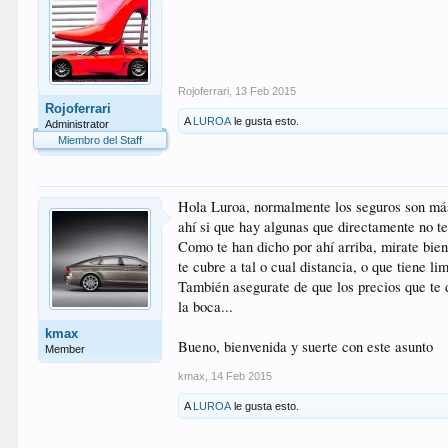
Rojoferrari
,
13 Feb 2015
Rojoferrari
A
LUROA
le gusta esto.
Administrator
Miembro del Staff
Hola Luroa, normalmente los seguros son más 
ahí si que hay algunas que directamente no te
Como te han dicho por ahí arriba, mirate bien
te cubre a tal o cual distancia, o que tiene 
También asegurate de que los precios que te 
la boca...
kmax
Bueno, bienvenida y suerte con este asunto
Member
kmax
,
14 Feb 2015
A
LUROA
le gusta esto.