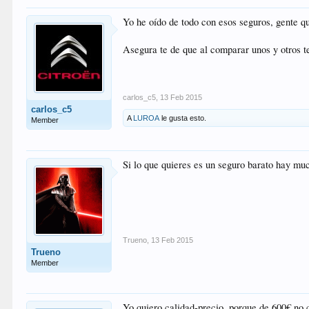
Yo he oído de todo con esos seguros, gente q
Asegura te de que al comparar unos y otros 
carlos_c5
,
13 Feb 2015
carlos_c5
A
LUROA
le gusta esto.
Member
Si lo que quieres es un seguro barato hay m
Trueno
,
13 Feb 2015
Trueno
Member
Yo quiero calidad-precio, porque de 600€ no 