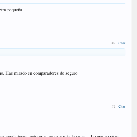
etra pequeña.
#2
Citar
imo. Has mirado en comparadores de seguro.
#3
Citar
nas condiciones mejores y me vale más la pena.... Lo que no sé es