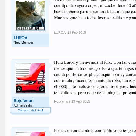
que tipo de seguro coger, el coche tiene 10 a
bueno saberlo para tener una idea, aunque ca
Muchas gracias a todos los que estáis respon
LUROA
,
13 Feb 2015
LUROA
New Member
Hola Luroa y bienvenida al foro. Con las cara
menos que un todo riesgo. Para que te hagas 
decidí por terceros plus aunque no muy conven
cubre robo, incendio, intento de robo, lunas y
60.000) si te incluye pasajeros, transporte h
te expliquen, pero no te dejes ninguna pregunt
Rojoferrari
Rojoferrari
,
13 Feb 2015
Administrator
Miembro del Staff
Por cierto en cuanto a compañía yo lo tengo 