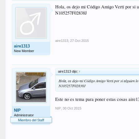
Hola, os dejo mi Código Amigo Verti por si alg
N105257F02838J
aire1313
,
27 Oct 2015
aire1313
New Member
aire1313 dijo:
↑
Hola, os dejo mi Código Amigo Verti por si alguien lo 
N105257F02838J
Este no es tema para poner estas cosas aire1
NIP
,
30 Oct 2015
NIP
Administrator
Miembro del Staff